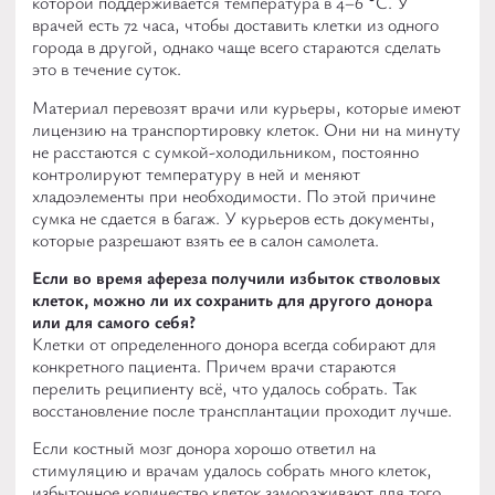
которой поддерживается температура в 4–6 °С. У
врачей есть 72 часа, чтобы доставить клетки из одного
города в другой, однако чаще всего стараются сделать
это в течение суток.
Материал перевозят врачи или курьеры, которые имеют
лицензию на транспортировку клеток. Они ни на минуту
не расстаются с сумкой-холодильником, постоянно
контролируют температуру в ней и меняют
хладоэлементы при необходимости. По этой причине
сумка не сдается в багаж. У курьеров есть документы,
которые разрешают взять ее в салон самолета.
Если во время афереза получили избыток стволовых
клеток, можно ли их сохранить для другого донора
или для самого себя?
Клетки от определенного донора всегда собирают для
конкретного пациента. Причем врачи стараются
перелить реципиенту всё, что удалось собрать. Так
восстановление после трансплантации проходит лучше.
Если костный мозг донора хорошо ответил на
стимуляцию и врачам удалось собрать много клеток,
избыточное количество клеток замораживают для того