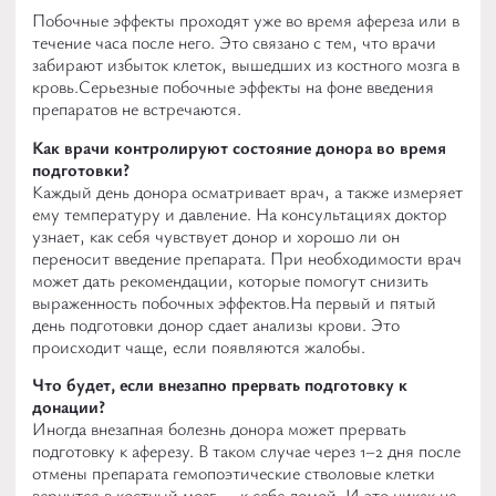
Побочные эффекты проходят уже во время афереза или в
течение часа после него. Это связано с тем, что врачи
забирают избыток клеток, вышедших из костного мозга в
кровь.
Серьезные побочные эффекты на фоне введения
препаратов не встречаются.
Как врачи контролируют состояние донора во время
подготовки?
Каждый день донора осматривает врач, а также измеряет
ему температуру и давление. На консультациях доктор
узнает, как себя чувствует донор и хорошо ли он
переносит введение препарата. При необходимости врач
может дать рекомендации, которые помогут снизить
выраженность побочных эффектов.
На первый и пятый
день подготовки донор сдает анализы крови. Это
происходит чаще, если появляются жалобы.
Что будет, если внезапно прервать подготовку к
донации?
Иногда внезапная болезнь донора может прервать
подготовку к аферезу. В таком случае через 1–2 дня после
отмены препарата гемопоэтические стволовые клетки
вернутся в костный мозг — к себе домой. И это никак не