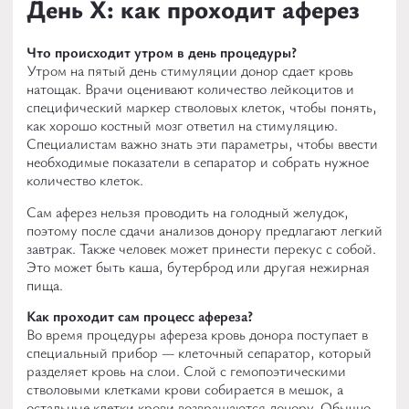
День Х: как проходит аферез
МЕДИАПРОЕКТЫ
Что происходит утром в день процедуры?
ПУБЛИКАЦИИ
Утром на пятый день стимуляции донор сдает кровь
натощак. Врачи оценивают количество лейкоцитов и
специфический маркер стволовых клеток, чтобы понять,
как хорошо костный мозг ответил на стимуляцию.
Специалистам важно знать эти параметры, чтобы ввести
необходимые показатели в сепаратор и собрать нужное
количество клеток.
Сам аферез нельзя проводить на голодный желудок,
поэтому после сдачи анализов донору предлагают легкий
завтрак. Также человек может принести перекус с собой.
Это может быть каша, бутерброд или другая нежирная
пища.
Как проходит сам процесс афереза?
Во время процедуры афереза кровь донора поступает в
специальный прибор — клеточный сепаратор, который
разделяет кровь на слои. Слой с гемопоэтическими
стволовыми клетками крови собирается в мешок, а
остальные клетки крови возвращаются донору. Обычно