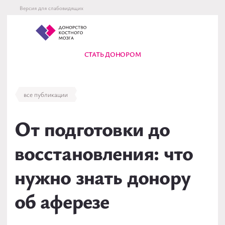
Версия для слабовидящих
По
Донорство костного мозга
Министерство з
Меню
СТАТЬ ДОНОРОМ
все публикации
От подготовки до
восстановления: что
нужно знать донору
об аферезе