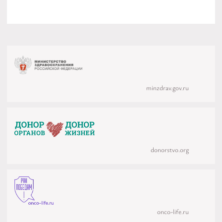
minzdrav.gov.ru
donorstvo.org
onco-life.ru