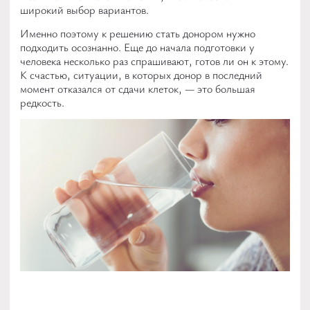
широкий выбор вариантов.
ОСНОВЫ
Именно поэтому к решению стать донором нужно
подходить осознанно. Еще до начала подготовки у
человека несколько раз спрашивают, готов ли он к этому.
Что такое донорство
К счастью, ситуации, в которых донор в последний
момент отказался от сдачи клеток, — это большая
Кто может стать донором
редкость.
Как стать донором
Как происходит донация
Мифы о донорстве
РЕГИСТР
ИСТОРИИ